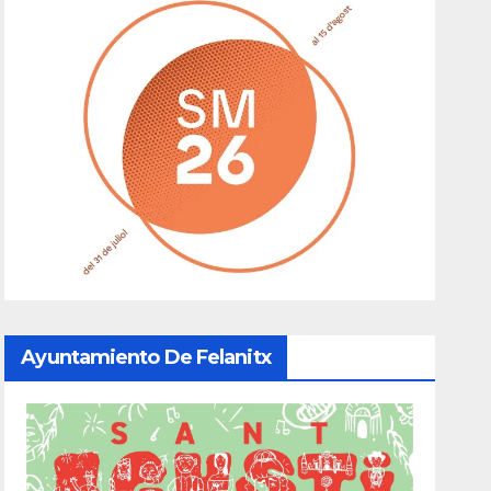
Ayuntamiento De Felanitx