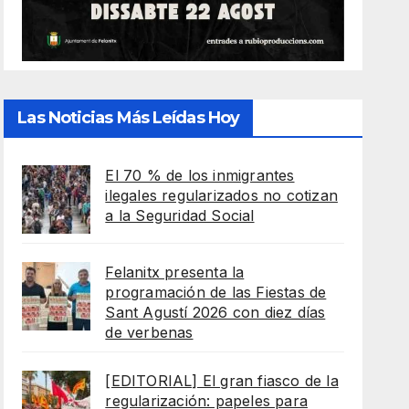
Las Noticias Más Leídas Hoy
El 70 % de los inmigrantes
ilegales regularizados no cotizan
a la Seguridad Social
Felanitx presenta la
programación de las Fiestas de
Sant Agustí 2026 con diez días
de verbenas
[EDITORIAL] El gran fiasco de la
regularización: papeles para