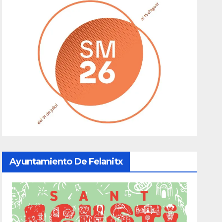
Ayuntamiento De Felanitx