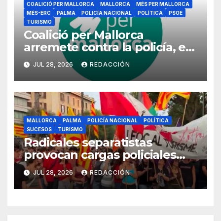
COALICIÓ PER MALLORCA
MALLORCA
MÉS PER MALLORCA
MÉS-ERC
PALMA
POLICÍA NACIONAL
POLÍTICA
PSOE
TURISMO
Coalició per Mallorca
arremete contra la policía, el
turismo y la «hipocresía» de
JUL 28, 2026
REDACCIÓN
PSOE, MÉS y SUMAR
MALLORCA
PALMA
POLICÍA NACIONAL
POLÍTICA
SUCESOS
TURISMO
Radicales separatistas
provocan cargas policiales
tras la marcha contra el
JUL 28, 2026
REDACCIÓN
turismo en Palma