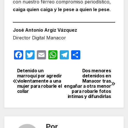
con nuestro férreo compromiso periodístico,
caiga quien caiga y le pese a quien le pese
.
José Antonio Argiz Vázquez
Director Digital Manacor
F
T
E
W
T
C
a
w
m
h
el
o
c
itt
ail
at
e
m
Detenido un
Dos menores
Navegación
marroquí por agredir
detenidos en
e
er
s
gr
p
violentamente a una
Manacor tras
de
mujer para robarle el
engañar a otra menor
b
A
a
ar
collar
para robarle fotos
entradas
íntimas y difundirlas
o
p
m
tir
o
p
k
Por