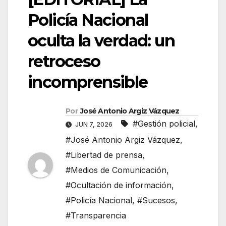
Policía Nacional
oculta la verdad: un
retroceso
incomprensible
Por
José Antonio Argiz Vázquez
#Gestión policial
,
JUN 7, 2026
#José Antonio Argiz Vázquez
,
#Libertad de prensa
,
#Medios de Comunicación
,
#Ocultación de información
,
#Policía Nacional
,
#Sucesos
,
#Transparencia