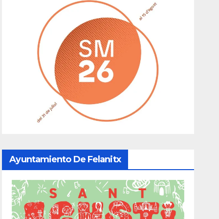
Ayuntamiento De Felanitx