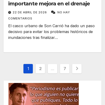
importante mejora en el drenaje
22 DE ABRIL DE 2026
NO HAY
COMENTARIOS
El casco urbano de Son Carrió ha dado un paso
decisivo para evitar los problemas históricos de
inundaciones tras finalizar…
Paginación
1
2
…
7
de
entradas