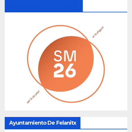
Ayuntamiento De Manacor
Ayuntamiento De Felanitx