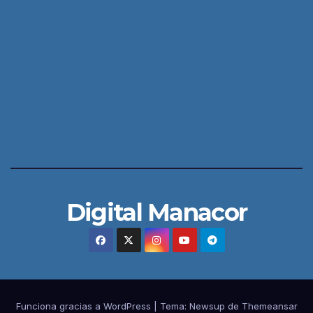
Digital Manacor
Funciona gracias a WordPress
|
Tema:
Newsup
de
Themeansar