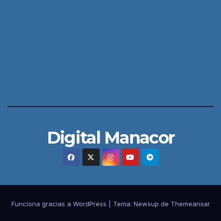
Digital Manacor
Funciona gracias a WordPress
|
Tema:
Newsup
de
Themeansar