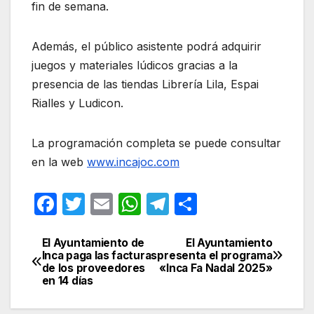
fin de semana.
Además, el público asistente podrá adquirir
juegos y materiales lúdicos gracias a la
presencia de las tiendas Librería Lila, Espai
Rialles y Ludicon.
La programación completa se puede consultar
en la web
www.incajoc.com
F
T
E
W
T
C
a
w
m
h
el
o
c
itt
ail
at
e
m
El Ayuntamiento de
El Ayuntamiento
Navegación
Inca paga las facturas
presenta el programa
e
er
s
gr
p
de los proveedores
«Inca Fa Nadal 2025»
de
en 14 días
b
A
a
ar
entradas