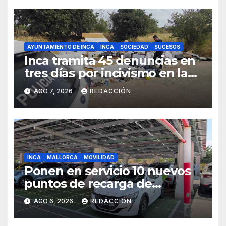
AYUNTAMIENTO DE INCA
INCA
SOCIEDAD
SUCESOS
Inca tramita 45 denuncias en
tres días por incivismo en la
gestión de residuos
AGO 7, 2026
REDACCIÓN
INCA
MALLORCA
MOVILIDAD
Ponen en servicio 10 nuevos
puntos de recarga de
vehículos eléctricos en el
AGO 6, 2026
REDACCIÓN
Hospital de Inca