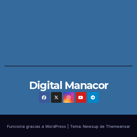
Digital Manacor
Funciona gracias a WordPress
|
Tema:
Newsup
de
Themeansar