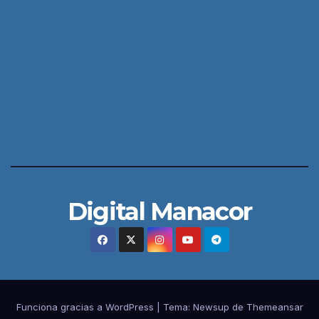
Digital Manacor
Funciona gracias a WordPress
|
Tema:
Newsup
de
Themeansar