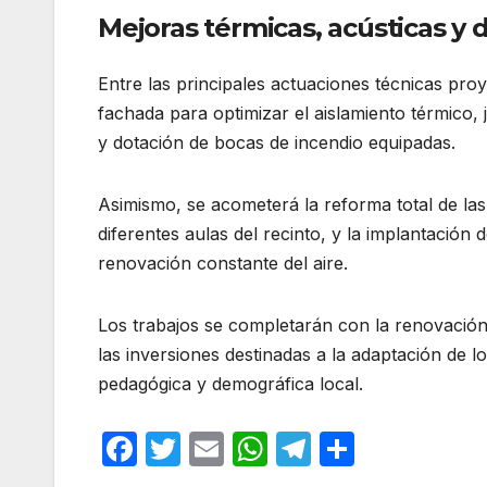
Mejoras térmicas, acústicas y 
Entre las principales actuaciones técnicas pro
fachada para optimizar el aislamiento térmico
y dotación de bocas de incendio equipadas.
Asimismo, se acometerá la reforma total de las
diferentes aulas del recinto, y la implantación
renovación constante del aire.
Los trabajos se completarán con la renovación i
las inversiones destinadas a la adaptación de l
pedagógica y demográfica local.
F
T
E
W
T
C
a
w
m
h
el
o