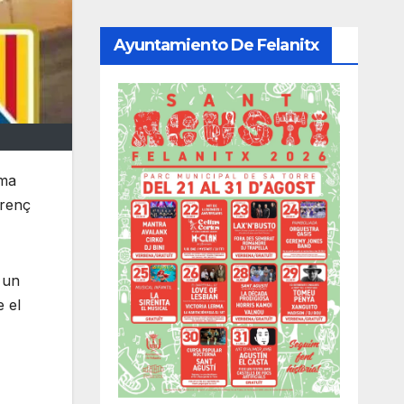
Ayuntamiento De Felanitx
rma
orenç
 un
 el