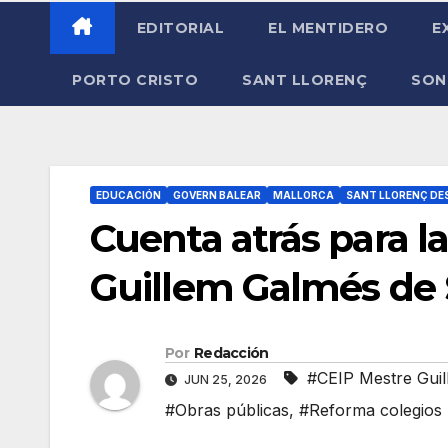
EDITORIAL
EL MENTIDERO
E
PORTO CRISTO
SANT LLORENÇ
SON
EDUCACIÓN
GOVERN BALEAR
MALLORCA
SANT LLORENÇ DE
Cuenta atrás para l
Guillem Galmés de 
Por
Redacción
#CEIP Mestre Gui
JUN 25, 2026
#Obras públicas
,
#Reforma colegios