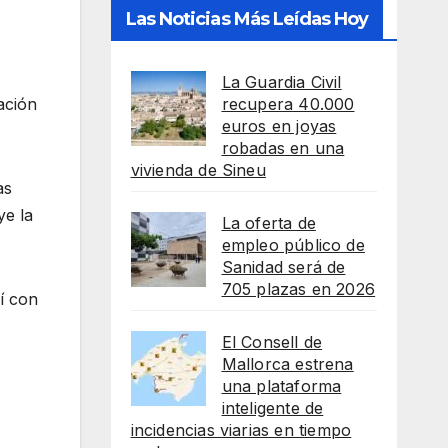
Las Noticias Más Leídas Hoy
La Guardia Civil
ación
recupera 40.000
euros en joyas
robadas en una
vivienda de Sineu
as
ye la
La oferta de
empleo público de
Sanidad será de
705 plazas en 2026
í con
El Consell de
Mallorca estrena
una plataforma
inteligente de
incidencias viarias en tiempo