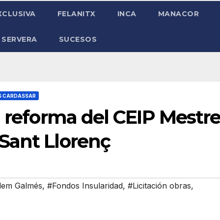
XCLUSIVA
FELANITX
INCA
MANACOR
 SERVERA
SUCESOS
S CARDASSAR
a reforma del CEIP Mestr
Sant Llorenç
llem Galmés
,
#Fondos Insularidad
,
#Licitación obras
,