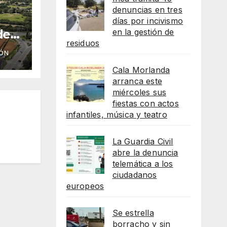
denuncias en tres
días por incivismo
de
en la gestión de
residuos
ico
ÓN
eso
e
Cala Morlanda
arranca este
miércoles sus
fiestas con actos
infantiles, música y teatro
La Guardia Civil
abre la denuncia
telemática a los
ciudadanos
europeos
Se estrella
borracho y sin