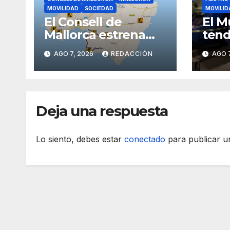
MOVILIDAD
SOCIEDAD
MOVILID
El Consell de
El M
Mallorca estrena
tend
una plataforma
espe
AGO 7, 2026
REDACCIÓN
AGO 7
inteligente de
incidencias viarias
en tiempo real
Deja una respuesta
Lo siento, debes estar
conectado
para publicar u