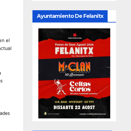
Ayuntamiento De Felanitx
en el
ctual
a
os
dades