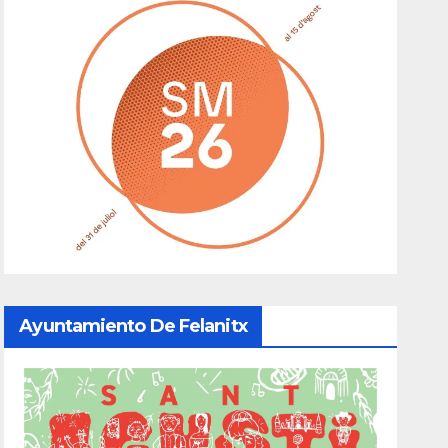
Ayuntamiento De Felanitx