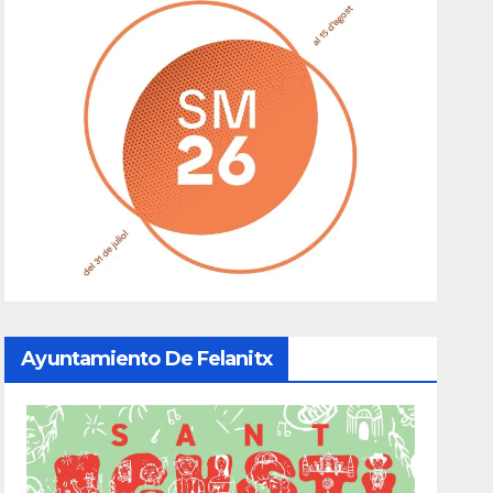
Ayuntamiento De Felanitx