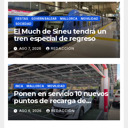
FIESTAS
GOVERN BALEAR
MALLORCA
MOVILIDAD
SOCIEDAD
El Much de Sineu tendrá un
tren especial de regreso
AGO 7, 2026
REDACCIÓN
INCA
MALLORCA
MOVILIDAD
Ponen en servicio 10 nuevos
puntos de recarga de
vehículos eléctricos en el
AGO 6, 2026
REDACCIÓN
Hospital de Inca