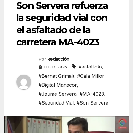
Son Servera refuerza
la seguridad vial con
el asfaltado de la
carretera MA-4023
Por
Redacción
#asfaltado
,
FEB 17, 2026
#Bernat Grimalt
,
#Cala Millor
,
#Digital Manacor
,
#Jaume Servera
,
#MA-4023
,
#Seguridad Vial
,
#Son Servera