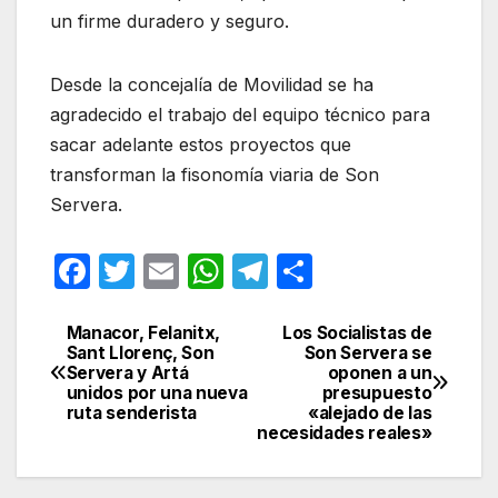
un firme duradero y seguro.
Desde la concejalía de Movilidad se ha
agradecido el trabajo del equipo técnico para
sacar adelante estos proyectos que
transforman la fisonomía viaria de Son
Servera.
F
T
E
W
T
C
a
w
m
h
el
o
c
itt
ail
at
e
m
Manacor, Felanitx,
Los Socialistas de
Navegación
Sant Llorenç, Son
Son Servera se
e
er
s
gr
p
Servera y Artá
oponen a un
de
unidos por una nueva
presupuesto
b
A
a
ar
ruta senderista
«alejado de las
entradas
necesidades reales»
o
p
m
tir
o
p