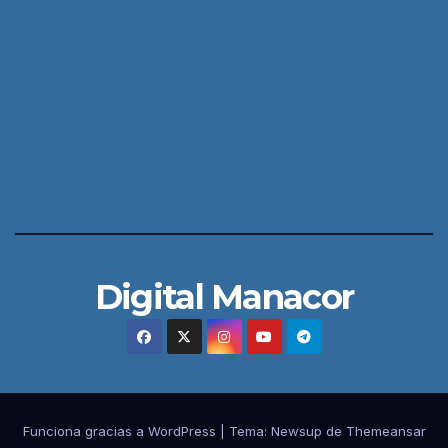
Digital Manacor
Funciona gracias a WordPress
|
Tema:
Newsup
de
Themeansar