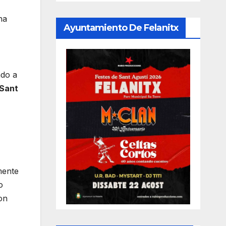
ha
Ayuntamiento De Felanitx
ado a
 Sant
mente
o
on