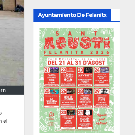
Ayuntamiento De Felanitx
ern
s
n el