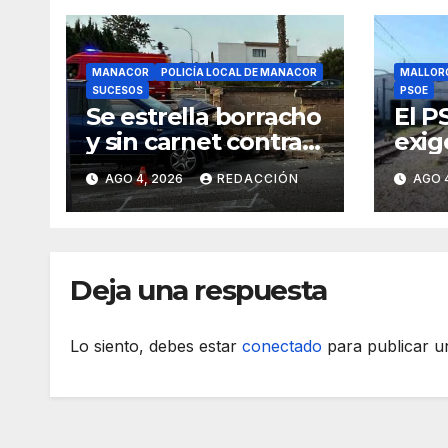
MANACOR
POLICÍA LOCAL DE MANACOR
MALLOR
SUCESOS
PSOE
Se estrella borracho
El P
y sin carnet contra
exig
un muro en la
solu
AGO 4, 2026
REDACCIÓN
AGO 
ronda del Port de
tije
Manacor y lo
en a
destroza
Deja una respuesta
Lo siento, debes estar
conectado
para publicar u