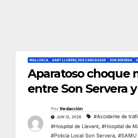
MALLORCA
SANT LLORENÇ DES CARDASSAR
SON SERVERA
Aparatoso choque mú
entre Son Servera y
Por
Redacción
#Accidente de tráf
JUN 12, 2026
#Hospital de Llevant
,
#Hospital de 
#Policía Local Son Servera
,
#SAMU 