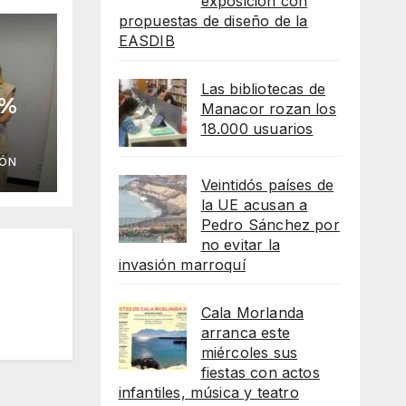
exposición con
propuestas de diseño de la
EASDIB
Las bibliotecas de
 %
Manacor rozan los
18.000 usuarios
as
IÓN
Veintidós países de
la UE acusan a
Pedro Sánchez por
no evitar la
invasión marroquí
Cala Morlanda
arranca este
miércoles sus
fiestas con actos
infantiles, música y teatro