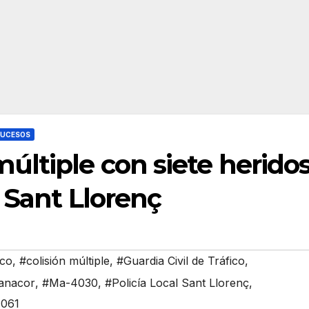
SUCESOS
ltiple con siete herido
 Sant Llorenç
ico
,
#colisión múltiple
,
#Guardia Civil de Tráfico
,
Manacor
,
#Ma-4030
,
#Policía Local Sant Llorenç
,
061