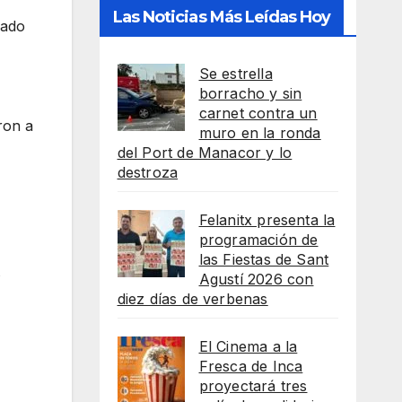
Las Noticias Más Leídas Hoy
zado
Se estrella
borracho y sin
carnet contra un
ron a
muro en la ronda
del Port de Manacor y lo
destroza
Felanitx presenta la
programación de
las Fiestas de Sant
s
Agustí 2026 con
diez días de verbenas
El Cinema a la
Fresca de Inca
proyectará tres