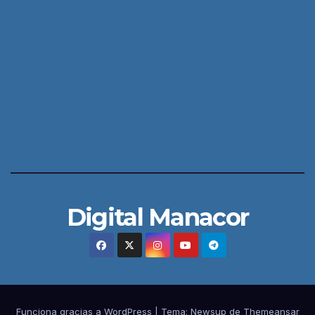
Digital Manacor
Funciona gracias a WordPress
|
Tema:
Newsup
de
Themeansar