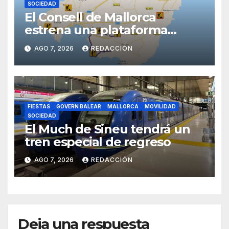
SOCIEDAD
El Consell de Mallorca
estrena una plataforma
inteligente de incidencias
AGO 7, 2026
REDACCIÓN
viarias en tiempo real
FIESTAS
GOVERN BALEAR
MALLORCA
MOVILIDAD
SOCIEDAD
El Much de Sineu tendrá un
tren especial de regreso
AGO 7, 2026
REDACCIÓN
Deja una respuesta