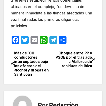
diferentes establecimientos comerciales
ubicados en el complejo, fue devuelta de
manera inmediata a las tiendas afectadas una
vez finalizadas las primeras diligencias
policiales.
F
T
E
W
T
C
a
w
m
h
el
o
c
itt
ail
at
e
m
Más de 100
Choque entre PP y
Navegación
conductores
PSOE por el traslado
e
er
s
gr
p
interceptados bajo
a Mallorca de
de
los efectos del
residuos de Ibiza
b
A
a
ar
alcohol y drogas en
entradas
Sant Joan
o
p
m
tir
o
p
k
Por
Redacción