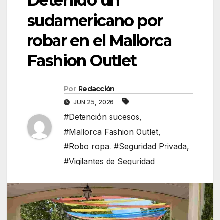
Detenido un
sudamericano por
robar en el Mallorca
Fashion Outlet
Por
Redacción
JUN 25, 2026
#Detención sucesos
,
#Mallorca Fashion Outlet
,
#Robo ropa
,
#Seguridad Privada
,
#Vigilantes de Seguridad