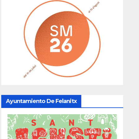
Ayuntamiento De Felanitx