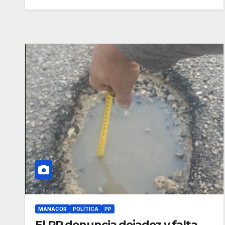
MANACOR
POLÍTICA
PP
El PP denuncia dejadez y falta