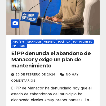
AIPC/SYS
MANACOR
MÉS-ERC
POLÍTICA
PORTO CRISTO
PP
PSOE
El PP denuncia el abandono de
Manacor y exige un plan de
mantenimiento
20 DE FEBRERO DE 2026
NO HAY
COMENTARIOS
El PP de Manacor ha denunciado hoy que el
estado de «abandono» del municipio ha
alcanzado niveles «muy preocupantes». La…