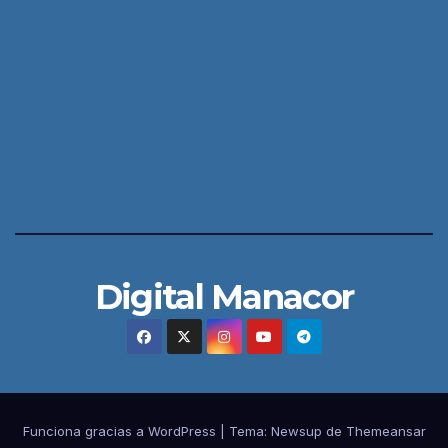
Digital Manacor
Funciona gracias a WordPress
|
Tema:
Newsup
de
Themeansar