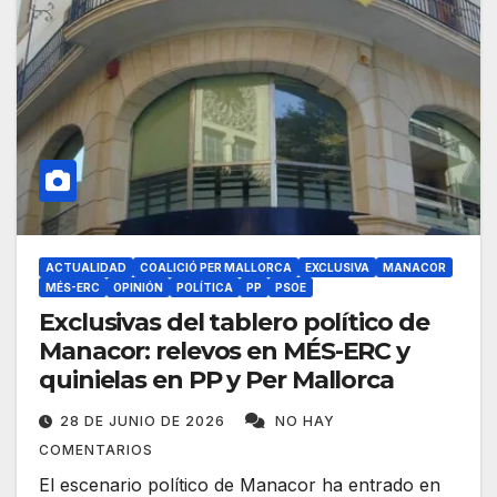
ACTUALIDAD
COALICIÓ PER MALLORCA
EXCLUSIVA
MANACOR
MÉS-ERC
OPINIÓN
POLÍTICA
PP
PSOE
Exclusivas del tablero político de
Manacor: relevos en MÉS-ERC y
quinielas en PP y Per Mallorca
28 DE JUNIO DE 2026
NO HAY
COMENTARIOS
El escenario político de Manacor ha entrado en