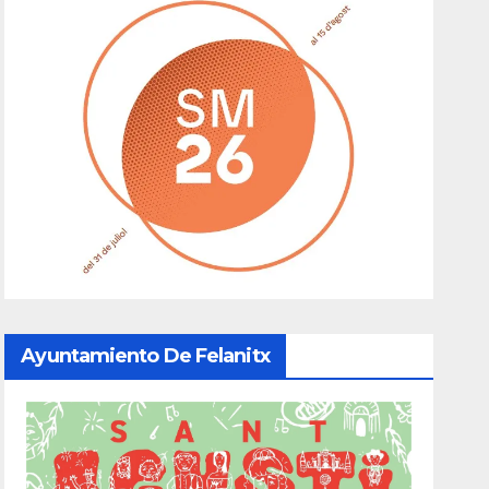
Ayuntamiento De Felanitx