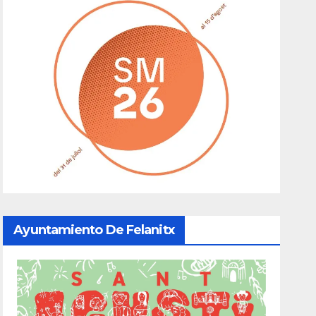
Ayuntamiento De Felanitx