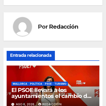
o
p
k
Por
Redacción
Entrada relacionada
MALLORCA
POLÍTICA
PSOE
TURISMO
El PSOE llevará a los
ayuntamientos el cambio de
modelo turístico y de vivienda
AGO 6, 2026
REDACCIÓN