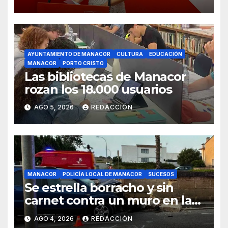
AYUNTAMIENTO DE MANACOR
CULTURA
EDUCACIÓN
MANACOR
PORTO CRISTO
Las bibliotecas de Manacor
rozan los 18.000 usuarios
AGO 5, 2026
REDACCIÓN
MANACOR
POLICÍA LOCAL DE MANACOR
SUCESOS
Se estrella borracho y sin
carnet contra un muro en la
ronda del Port de Manacor y
AGO 4, 2026
REDACCIÓN
lo destroza