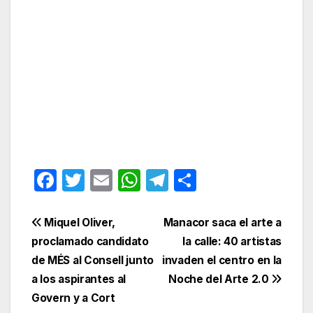
F
T
E
W
T
C
a
w
m
h
el
o
c
itt
ail
at
e
m
Navegación
Miquel Oliver,
Manacor saca el arte a
e
er
s
gr
p
proclamado candidato
la calle: 40 artistas
de
de MÉS al Consell junto
invaden el centro en la
b
A
a
ar
entradas
a los aspirantes al
Noche del Arte 2.0
o
p
m
tir
Govern y a Cort