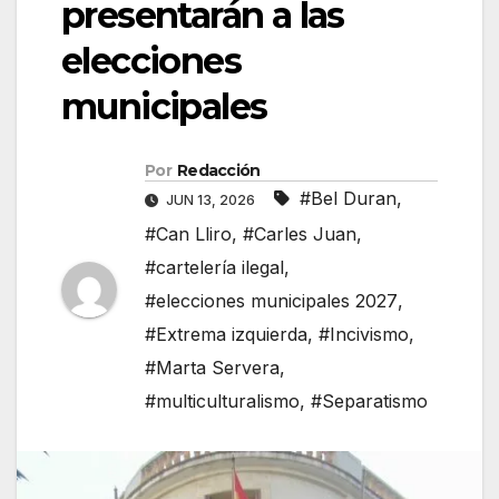
presentarán a las
elecciones
municipales
Por
Redacción
#Bel Duran
,
JUN 13, 2026
#Can Lliro
,
#Carles Juan
,
#cartelería ilegal
,
#elecciones municipales 2027
,
#Extrema izquierda
,
#Incivismo
,
#Marta Servera
,
#multiculturalismo
,
#Separatismo