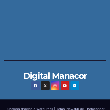
Digital Manacor
Funciona gracias a WordPress
|
Tema:
Newsup
de
Themeansar