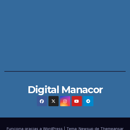
Digital Manacor
Funciona gracias a WordPress
|
Tema:
Newsup
de
Themeansar