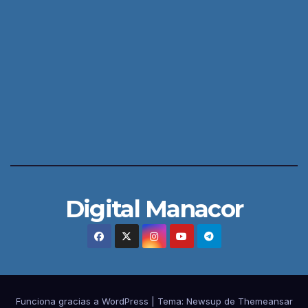
Digital Manacor
Funciona gracias a WordPress
|
Tema:
Newsup
de
Themeansar