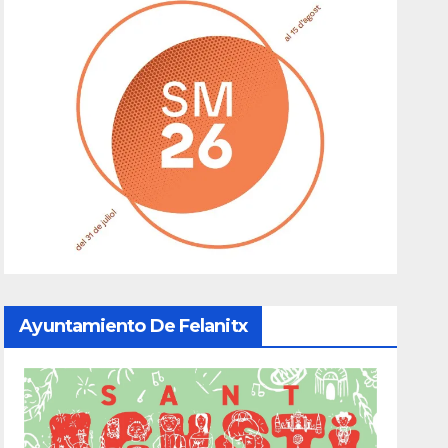
Ayuntamiento De Felanitx