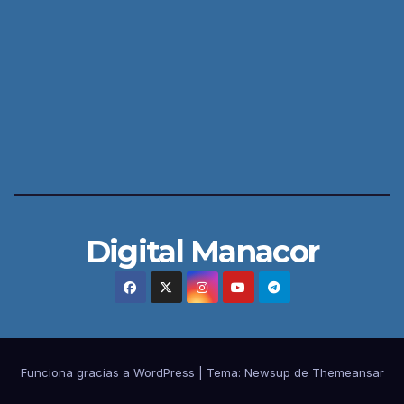
Digital Manacor
Funciona gracias a WordPress
|
Tema:
Newsup
de
Themeansar