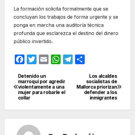
La formación solicita formalmente que se
concluyan los trabajos de forma urgente y se
ponga en marcha una auditoría técnica
profunda que esclarezca el destino del dinero
público invertido.
F
T
E
W
T
C
a
w
m
h
el
o
c
itt
ail
at
e
m
Detenido un
Los alcaldes
Navegación
marroquí por agredir
socialistas de
e
er
s
gr
p
violentamente a una
Mallorca priorizan
de
mujer para robarle el
defender a los
b
A
a
ar
collar
inmigrantes
entradas
o
p
m
tir
o
p
k