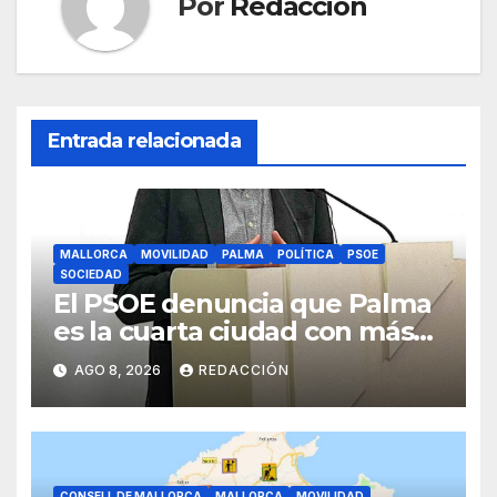
Por
Redacción
Entrada relacionada
MALLORCA
MOVILIDAD
PALMA
POLÍTICA
PSOE
SOCIEDAD
El PSOE denuncia que Palma
es la cuarta ciudad con más
atascos por el «fracaso» de
AGO 8, 2026
REDACCIÓN
Galmés
CONSELL DE MALLORCA
MALLORCA
MOVILIDAD