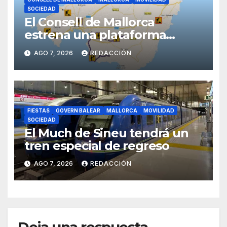
SOCIEDAD
El Consell de Mallorca
estrena una plataforma
inteligente de incidencias
AGO 7, 2026
REDACCIÓN
viarias en tiempo real
FIESTAS
GOVERN BALEAR
MALLORCA
MOVILIDAD
SOCIEDAD
El Much de Sineu tendrá un
tren especial de regreso
AGO 7, 2026
REDACCIÓN
Deja una respuesta