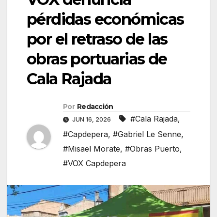
pérdidas económicas
por el retraso de las
obras portuarias de
Cala Rajada
Por
Redacción
#Cala Rajada
,
JUN 16, 2026
#Capdepera
,
#Gabriel Le Senne
,
#Misael Morate
,
#Obras Puerto
,
#VOX Capdepera