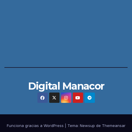
Digital Manacor
Funciona gracias a WordPress
|
Tema:
Newsup
de
Themeansar