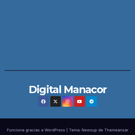
Digital Manacor
Funciona gracias a WordPress
|
Tema:
Newsup
de
Themeansar