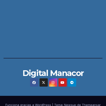
Digital Manacor
Funciona gracias a WordPress
|
Tema:
Newsup
de
Themeansar