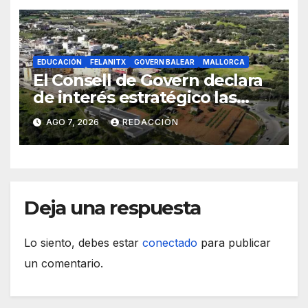
EDUCACIÓN
FELANITX
GOVERN BALEAR
MALLORCA
El Consell de Govern declara
de interés estratégico las
obras de acceso al nuevo
AGO 7, 2026
REDACCIÓN
CEIP de Felanitx
Deja una respuesta
Lo siento, debes estar
conectado
para publicar
un comentario.