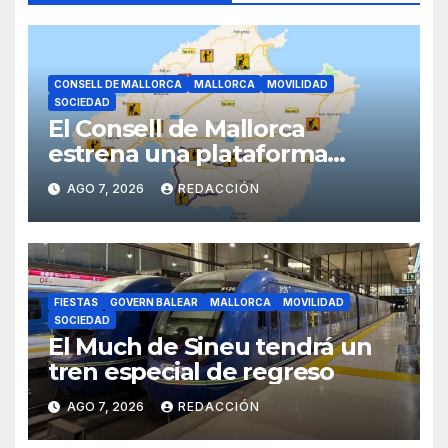
CONSELL DE MALLORCA
MALLORCA
MOVILIDAD
SOCIEDAD
El Consell de Mallorca
estrena una plataforma
inteligente de incidencias
AGO 7, 2026
REDACCIÓN
viarias en tiempo real
FIESTAS
GOVERN BALEAR
MALLORCA
MOVILIDAD
SOCIEDAD
El Much de Sineu tendrá un
tren especial de regreso
AGO 7, 2026
REDACCIÓN