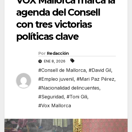
VOX Mallorca marca la
agenda del Consell
con tres victorias
políticas clave
Por
Redacción
ENE 8, 2026
#Consell de Mallorca
,
#David Gil
,
#Empleo juvenil
,
#Mari Paz Pérez
,
#Nacionalidad delincuentes
,
#Seguridad
,
#Toni Gili
,
#Vox Mallorca