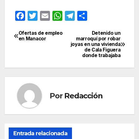
F
T
E
W
T
C
a
w
m
h
el
o
c
itt
ail
at
e
m
Ofertas de empleo
Detenido un
Navegación
en Manacor
marroquí por robar
e
er
s
gr
p
joyas en una vivienda
de
de Cala Figuera
b
A
a
ar
donde trabajaba
entradas
o
p
m
tir
o
p
k
Por
Redacción
Entrada relacionada