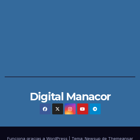
Digital Manacor
Funciona gracias a WordPress
|
Tema:
Newsup
de
Themeansar