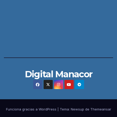
Digital Manacor
Funciona gracias a WordPress
|
Tema:
Newsup
de
Themeansar