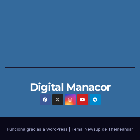
Digital Manacor
Funciona gracias a WordPress
|
Tema:
Newsup
de
Themeansar