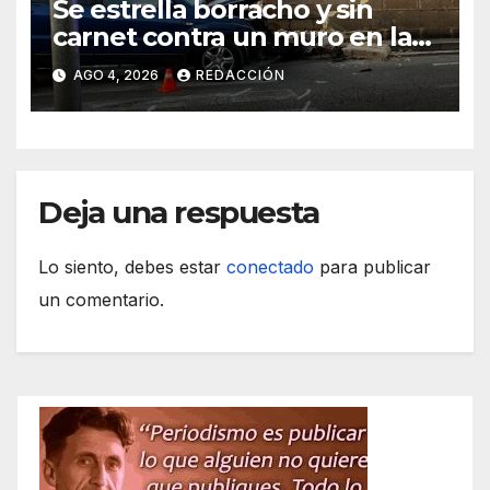
Se estrella borracho y sin
carnet contra un muro en la
ronda del Port de Manacor y
AGO 4, 2026
REDACCIÓN
lo destroza
Deja una respuesta
Lo siento, debes estar
conectado
para publicar
un comentario.