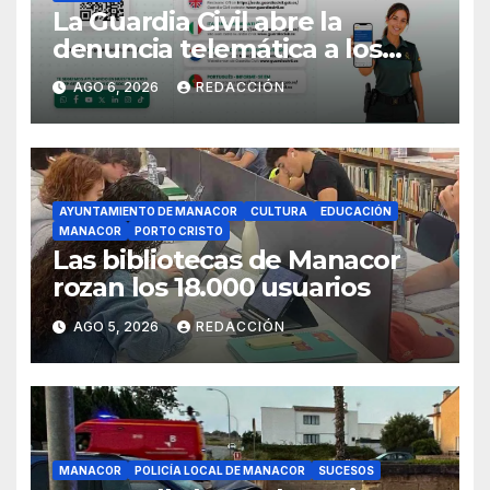
La Guardia Civil abre la
denuncia telemática a los
ciudadanos europeos
AGO 6, 2026
REDACCIÓN
AYUNTAMIENTO DE MANACOR
CULTURA
EDUCACIÓN
MANACOR
PORTO CRISTO
Las bibliotecas de Manacor
rozan los 18.000 usuarios
AGO 5, 2026
REDACCIÓN
MANACOR
POLICÍA LOCAL DE MANACOR
SUCESOS