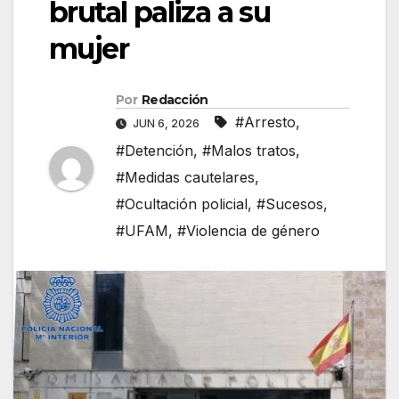
brutal paliza a su
mujer
Por
Redacción
#Arresto
,
JUN 6, 2026
#Detención
,
#Malos tratos
,
#Medidas cautelares
,
#Ocultación policial
,
#Sucesos
,
#UFAM
,
#Violencia de género