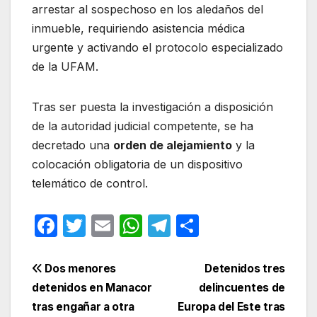
arrestar al sospechoso en los aledaños del
inmueble, requiriendo asistencia médica
urgente y activando el protocolo especializado
de la UFAM.
Tras ser puesta la investigación a disposición
de la autoridad judicial competente, se ha
decretado una
orden de alejamiento
y la
colocación obligatoria de un dispositivo
telemático de control.
F
T
E
W
T
C
a
w
m
h
el
o
c
itt
ail
at
e
m
Navegación
Dos menores
Detenidos tres
e
er
s
gr
p
detenidos en Manacor
delincuentes de
de
tras engañar a otra
Europa del Este tras
b
A
a
ar