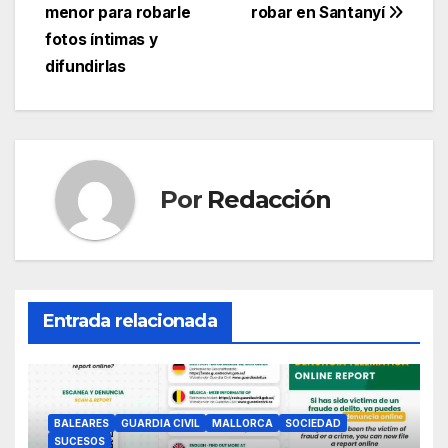
entradas
menor para robarle
robar en Santanyí
o
p
m
tir
fotos íntimas y
o
p
difundirlas
k
Por
Redacción
Entrada relacionada
BALEARES
GUARDIA CIVIL
MALLORCA
SOCIEDAD
SUCESOS