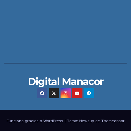
Digital Manacor
Funciona gracias a WordPress
|
Tema:
Newsup
de
Themeansar