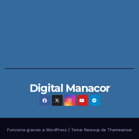
Digital Manacor
Funciona gracias a WordPress
|
Tema:
Newsup
de
Themeansar