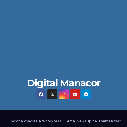
Digital Manacor
Funciona gracias a WordPress
|
Tema:
Newsup
de
Themeansar