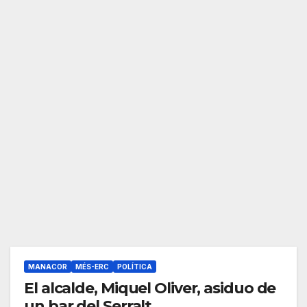
MANACOR
MÉS-ERC
POLÍTICA
El alcalde, Miquel Oliver, asiduo de
un bar del Serralt