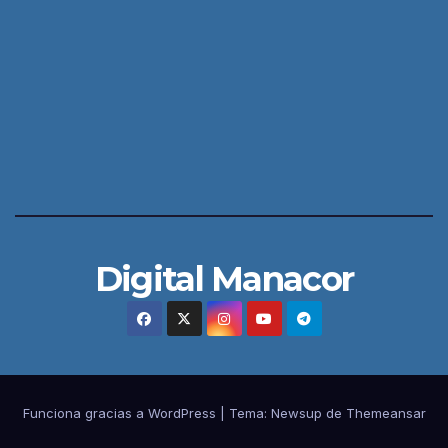
Digital Manacor
Funciona gracias a WordPress
|
Tema:
Newsup
de
Themeansar