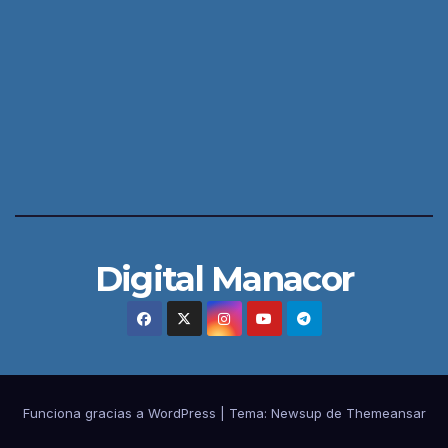
Digital Manacor
Funciona gracias a WordPress
|
Tema:
Newsup
de
Themeansar