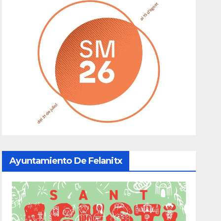
Ayuntamiento De Felanitx