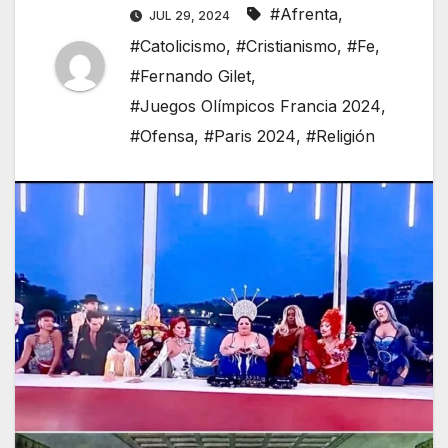
#Afrenta
,
JUL 29, 2024
#Catolicismo
,
#Cristianismo
,
#Fe
,
#Fernando Gilet
,
#Juegos Olímpicos Francia 2024
,
#Ofensa
,
#Paris 2024
,
#Religión