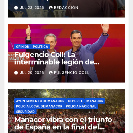
renovado Rafa Nadal
JUL 23, 2026
REDACCIÓN
Museum
OPINIÓN
POLÍTICA
Fulgencio Coll: La
interminable legión de
traidores
JUL 20, 2026
FULGENCIO COLL
AYUNTAMIENTO DE MANACOR
DEPORTE
MANACOR
POLICÍA LOCAL DE MANACOR
POLICÍA NACIONAL
SEGURIDAD
Manacor vibra con el triunfo
de España en la final del