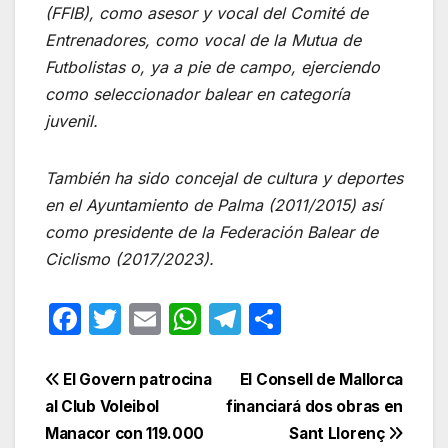
(FFIB), como asesor y vocal del Comité de
Entrenadores, como vocal de la Mutua de
Futbolistas o, ya a pie de campo, ejerciendo
como seleccionador balear en categoría
juvenil.
También ha sido concejal de cultura y deportes
en el Ayuntamiento de Palma (2011/2015) así
como presidente de la Federación Balear de
Ciclismo (2017/2023).
F
T
E
W
T
C
a
w
m
h
el
o
c
itt
ail
at
e
m
Navegación
El Govern patrocina
El Consell de Mallorca
e
er
s
gr
p
al Club Voleibol
financiará dos obras en
de
Manacor con 119.000
Sant Llorenç
b
A
a
ar