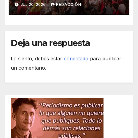
Mundial de Fútbol
JUL 20, 2026
REDACCIÓN
Deja una respuesta
Lo siento, debes estar
conectado
para publicar
un comentario.