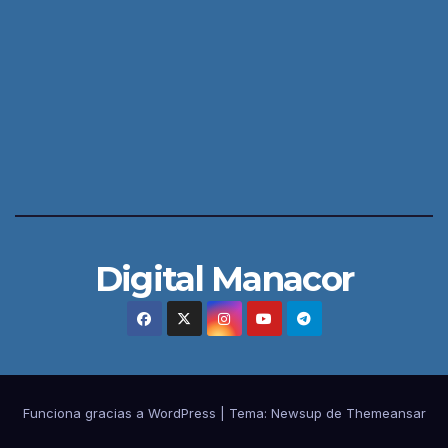
Digital Manacor
Funciona gracias a WordPress
|
Tema:
Newsup
de
Themeansar