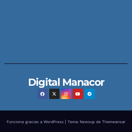
Digital Manacor
Funciona gracias a WordPress
|
Tema:
Newsup
de
Themeansar