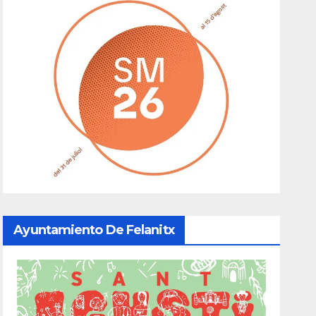
Ayuntamiento De Felanitx