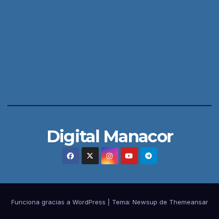
Digital Manacor
Funciona gracias a WordPress
|
Tema:
Newsup
de
Themeansar