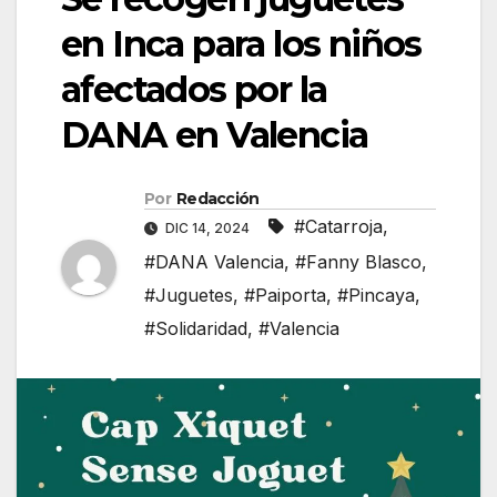
en Inca para los niños
afectados por la
DANA en Valencia
Por
Redacción
#Catarroja
,
DIC 14, 2024
#DANA Valencia
,
#Fanny Blasco
,
#Juguetes
,
#Paiporta
,
#Pincaya
,
#Solidaridad
,
#Valencia