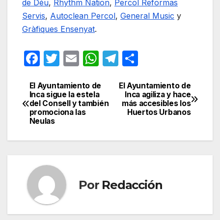
de Déu
,
Rhythm Nation
,
Percol Reformas
Servis
,
Autoclean Percol
,
General Music
y
Gràfiques Ensenyat
.
F
T
E
W
T
C
a
w
m
h
el
o
c
itt
ail
at
e
m
El Ayuntamiento de
El Ayuntamiento de
Navegación
Inca sigue la estela
Inca agiliza y hace
e
er
s
gr
p
del Consell y también
más accesibles los
de
promociona las
Huertos Urbanos
b
A
a
ar
Neulas
entradas
o
p
m
tir
o
p
k
Por
Redacción