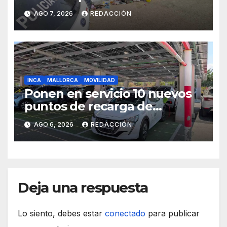
gestión de residuos
AGO 7, 2026
REDACCIÓN
INCA
MALLORCA
MOVILIDAD
Ponen en servicio 10 nuevos
puntos de recarga de
vehículos eléctricos en el
AGO 6, 2026
REDACCIÓN
Hospital de Inca
Deja una respuesta
Lo siento, debes estar
conectado
para publicar