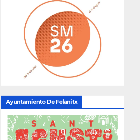
Ayuntamiento De Felanitx